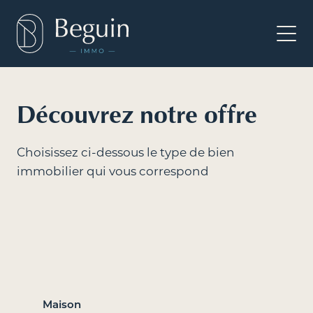
Filtres actifs
Desselgem (8792)
Waregem + localités (8790)
Découvrez notre offre
Effacer les filtres
Choisissez ci-dessous le type de bien
Trouvez votre futur bien
immobilier qui vous correspond
Lieu
Desselgem (8792), Waregem + localités (8790)
Maison
A