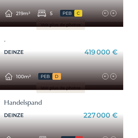
219m²
5
PEB
C
Voir plus de photos
.
419 000 €
DEINZE
 (9850), Nevele (9850), Poesele (9850), Vosselare (9850
100m²
PEB
D
Voir plus de photos
Handelspand
227 000 €
DEINZE