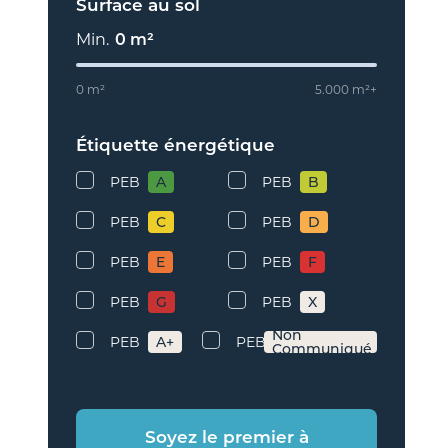
Surface au sol
Min.
0
m²
0 m²
5.000 m²+
Étiquette énergétique
PEB
A
PEB
B
PEB
C
PEB
D
PEB
E
PEB
F
PEB
G
PEB
X
Non
PEB
A+
PEB
Communiqué
Soyez le premier à