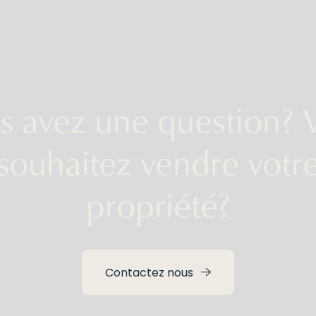
s avez une question? 
souhaitez vendre votr
propriété?
Contactez nous