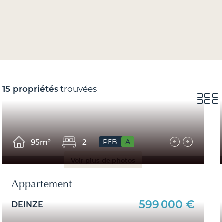
15 propriétés
trouvées
95m²
2
PEB
A
Voir plus de photos
Appartement
599 000 €
DEINZE