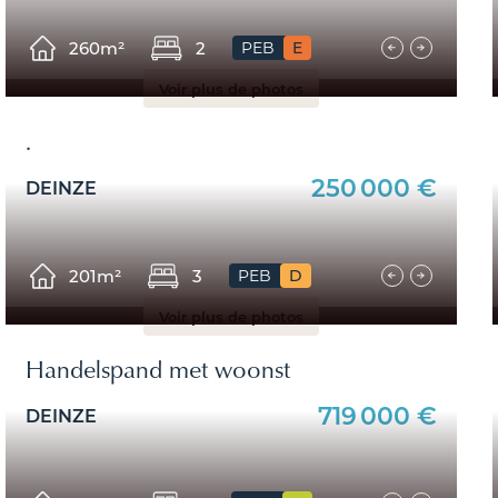
260m²
2
PEB
E
Voir plus de photos
.
250 000 €
DEINZE
(9800 9850), Hansbeke (9850), Landegem (9850), Merendree
201m²
3
PEB
D
Voir plus de photos
Handelspand met woonst
719 000 €
DEINZE