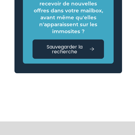
recevoir de nouvelles
offres dans votre mailbox,
avant même qu'elles
n'apparaissent sur les
immosites ?
Sauvegarder la
recherche