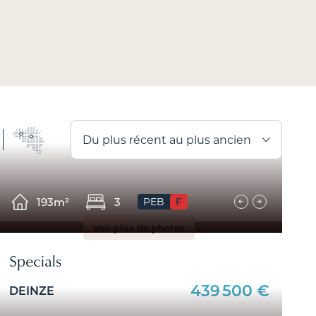
App
82 P
Du plus récent au plus ancien
Prix ​​en hausse
193m²
3
PEB
F
Prix ​​en baisse
Voir plus de photos
Specials
439 500 €
DEINZE