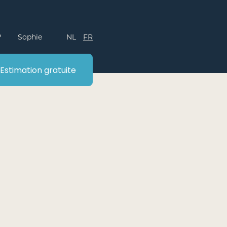
Vendre
Contact
Estimation gratuite
?
Sophie
NL
FR
Estimation gratuite