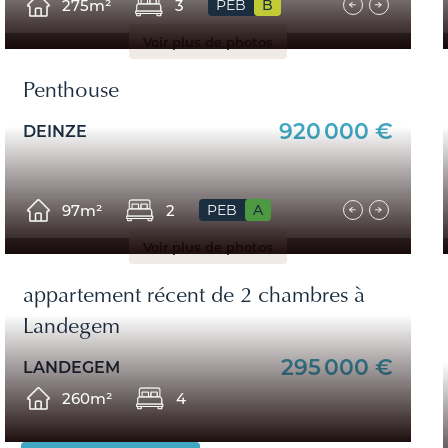
275m²
3
PEB
B
Voir plus de photos
Penthouse
920 000 €
DEINZE
97m²
2
PEB
A
Voir plus de photos
appartement récent de 2 chambres à
Landegem
295 000 €
LANDEGEM
260m²
4