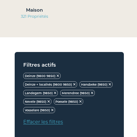
Maison
321 Propriétés
Filtres actifs
Deinze (9800 9850)
Deinze + localités (9800 9850)
Hansbeke (9850)
Landegem (9850)
Merendree (9850)
Nevele (9850)
Poesele (9850)
Vosselare (9850)
Effacer les filtres