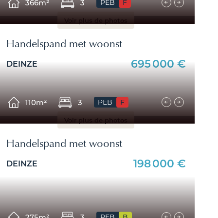
366m²
3
PEB
F
Voir plus de photos
Handelspand met woonst
695 000 €
DEINZE
110m²
3
PEB
F
Voir plus de photos
Handelspand met woonst
198 000 €
DEINZE
275m²
3
PEB
B