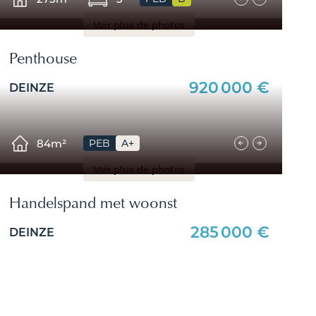
Voir plus de photos
Penthouse
920 000 €
DEINZE
84m²
PEB
A+
Voir plus de photos
Handelspand met woonst
285 000 €
DEINZE
Qui sommes-nous ?
Sophie