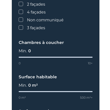
2 façades
4 façades
Non communiqué
3 façades
Chambres à coucher
Min.
0
0
10+
À vendre
Neuf
Vendu
Surface habitable
Min.
0
m²
Sauvegarder la recherche
T
0 m²
500 m²+