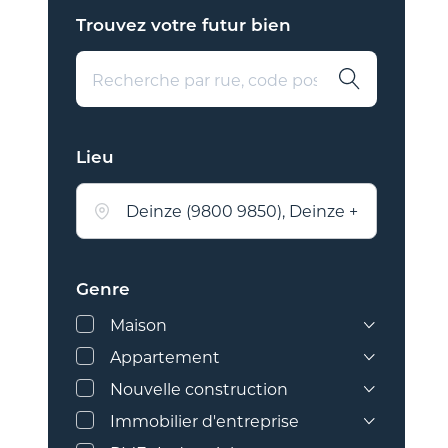
Trouvez votre futur bien
Lieu
Deinze (9800 9850), Deinze + localités 
Ardennes flamandes
Genre
Flandre Occidentale
Maison
Hainaut
Appartement
Maison
Pays des Collines
Nouvelle construction
Maison de maître ou
Duplex
presbytère
Sud de la Flandre-Occidentale
Immobilier d'entreprise
Penthouse
Maison
Ferme