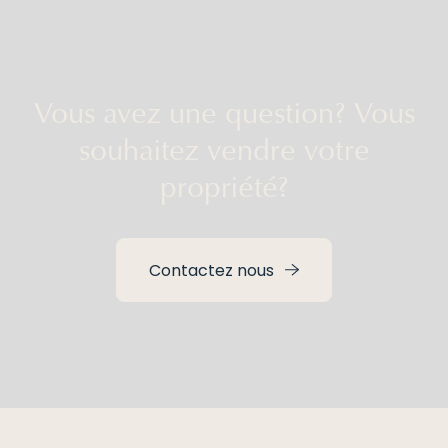
À vendre
Vous avez une question? Vous
Neuf
souhaitez vendre votre
Vendu
propriété?
Vendre
Contact
Contactez nous
Estimation gratuite
Sauvegarder la recherche
Travailler chez Beguin