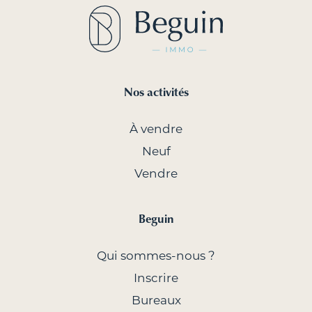
Les postes vacants
ADN
Blog
Qui sommes-nous ?
Nos activités
Sophie
NL
FR
À vendre
Neuf
Vendre
Beguin
Qui sommes-nous ?
Inscrire
Bureaux