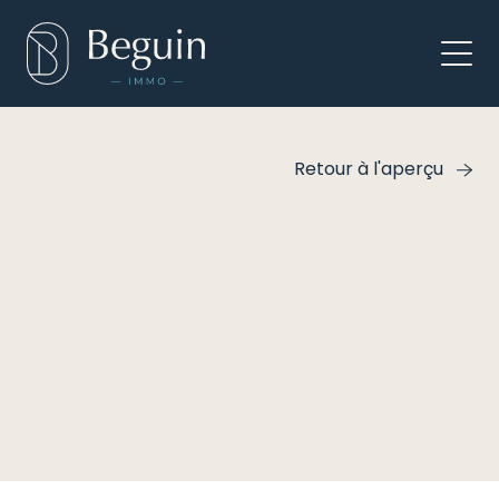
Retour à l'aperçu
Ce bien immobilier a été vendu !
Ce bien a rapidement trouvé un nouveau
propriétaire. Consultez ici notre offre
actuelle, vous y trouverez peut-être votre
bonheur.
Liste des biens immobiliers